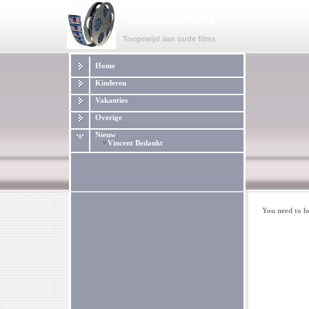
Oorsprong Films
Toegewijd aan oude films
Home
Kinderen
Vakanties
Overige
Nieuw
Vincent Bedankt
You need to lo